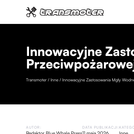
Innowacyjne Zast
Przeciwpożarowe
Transmoter
/
Inne
/
Innowacyjne Zastosowania Mgły Wodne
AUTOR:
DATA PUBLIKACJI:
KATEGO
Redaktor Blue Whale Press
11 maja 2026
Inne