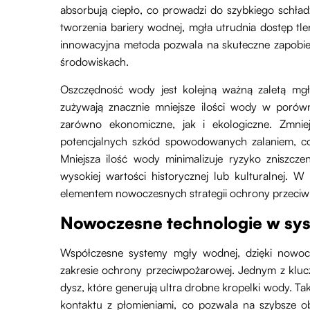
absorbują ciepło, co prowadzi do szybkiego schład
tworzenia bariery wodnej, mgła utrudnia dostęp tle
innowacyjna metoda pozwala na skuteczne zapobie
środowiskach.
Oszczędność wody jest kolejną ważną zaletą mg
zużywają znacznie mniejsze ilości wody w porów
zarówno ekonomiczne, jak i ekologiczne. Zmnie
potencjalnych szkód spowodowanych zalaniem, co
Mniejsza ilość wody minimalizuje ryzyko zniszcze
wysokiej wartości historycznej lub kulturalnej. 
elementem nowoczesnych strategii ochrony przeciw
Nowoczesne technologie w sy
Współczesne systemy mgły wodnej, dzięki nowoc
zakresie ochrony przeciwpożarowej. Jednym z klu
dysz, które generują ultra drobne kropelki wody. T
kontaktu z płomieniami, co pozwala na szybsze o