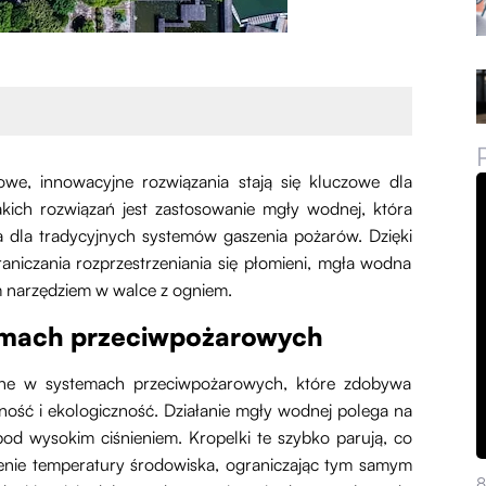
we, innowacyjne rozwiązania stają się kluczowe dla
akich rozwiązań jest zastosowanie mgły wodnej, która
a dla tradycyjnych systemów gaszenia pożarów. Dzięki
aniczania rozprzestrzeniania się płomieni, mgła wodna
ym narzędziem w walce z ogniem.
temach przeciwpożarowych
ne w systemach przeciwpożarowych, które zdobywa
ność i ekologiczność. Działanie mgły wodnej polega na
d wysokim ciśnieniem. Kropelki te szybko parują, co
żenie temperatury środowiska, ograniczając tym samym
8