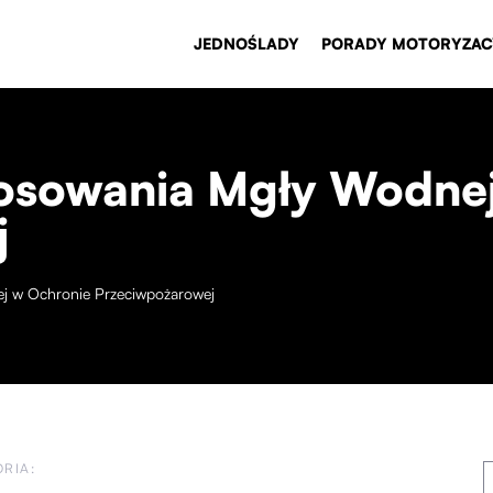
JEDNOŚLADY
PORADY MOTORYZAC
osowania Mgły Wodne
j
j w Ochronie Przeciwpożarowej
RIA: