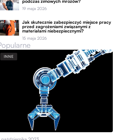
podczas zimowych mrozów?
19 maja 2026
Jak skutecznie zabezpieczyć miejsce pracy
przed zagrożeniami związanymi z
materiałami niebezpiecznymi?
15 maja 2026
Popularne
INNE
 października 2023