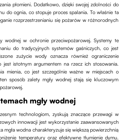
zania płomieni. Dodatkowo, dzięki swojej zdolności do
nu do ognia, co stopuje proces spalania. To właśnie ta
ganie rozprzestrzenianiu się pożarów w różnorodnych
ły wodnej w ochronie przeciwpożarowej. Systemy te
naniu do tradycyjnych systemów gaśniczych, co jest
jszone zużycie wody oznacza również ograniczenie
 jest istotnym argumentem na rzecz ich stosowania.
nia mienia, co jest szczególnie ważne w miejscach o
W ten sposób zalety mgły wodnej stają się kluczowym
pożarowej.
stemach mgły wodnej
zesnym technologiom, zyskują znaczące przewagi w
czowych innowacji jest wykorzystanie zaawansowanych
aka mgła wodna charakteryzuje się większą powierzchnią
bniżenie temperatury oraz efektywne tłumienie dymu.