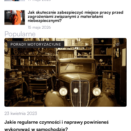
Jak skutecznie zabezpieczyć miejsce pracy przed
zagrożeniami związanymi z materiałami
niebezpiecznymi?
15 maja 2026
Popularne
PORADY MOTORYZACYJNE
23 kwietnia 2023
Jakie regularne czynności i naprawy powinieneś
wykonywać w samochodzie?