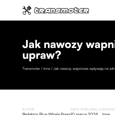
Jak nawozy wapn
upraw?
Transmoter
/
Inne
/
Jak nawozy wapniowe wpływają na zdr
AUTOR:
DATA PUBLIKACJI:
KATEGO
Redaktor Blue Whale Press
10 marca 2024
Inne