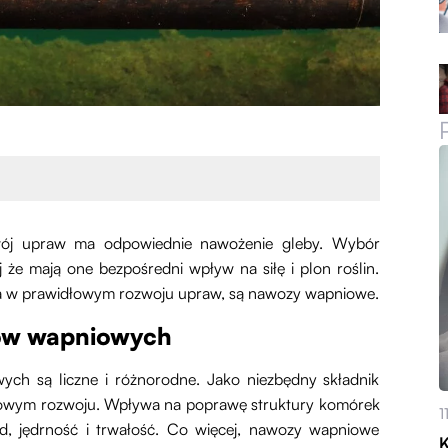
wój upraw ma odpowiednie nawożenie gleby. Wybór
 że mają one bezpośredni wpływ na siłę i plon roślin.
ga w prawidłowym rozwoju upraw, są nawozy wapniowe.
zów wapniowych
ch są liczne i różnorodne. Jako niezbędny składnik
drowym rozwoju. Wpływa na poprawę struktury komórek
1
ąd, jędrność i trwałość. Co więcej, nawozy wapniowe
K