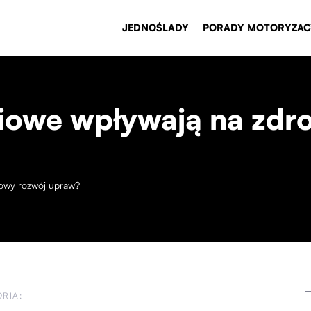
JEDNOŚLADY
PORADY MOTORYZAC
iowe wpływają na zdr
owy rozwój upraw?
RIA: