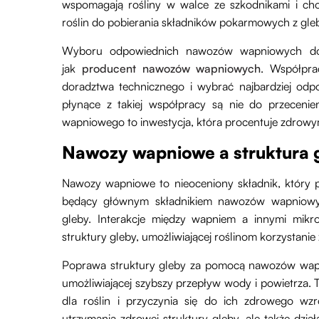
wspomagają rośliny w walce ze szkodnikami i cho
roślin do pobierania składników pokarmowych z gle
Wyboru odpowiednich nawozów wapniowych do
jak
producent nawozów wapniowych
. Współpra
doradztwa technicznego i wybrać najbardziej odpo
płynące z takiej współpracy są nie do przeceni
wapniowego to inwestycja, która procentuje zdrowy
Nawozy wapniowe a struktura 
Nawozy wapniowe to nieoceniony składnik, który 
będący głównym składnikiem nawozów wapniowy
gleby. Interakcje między wapniem a innymi mikr
struktury gleby, umożliwiającej roślinom korzystan
Poprawa struktury gleby za pomocą nawozów wapni
umożliwiającej szybszy przepływ wody i powietrza.
dla roślin i przyczynia się do ich zdrowego w
utrzymania zdrowej struktury gleby, ale także dzi