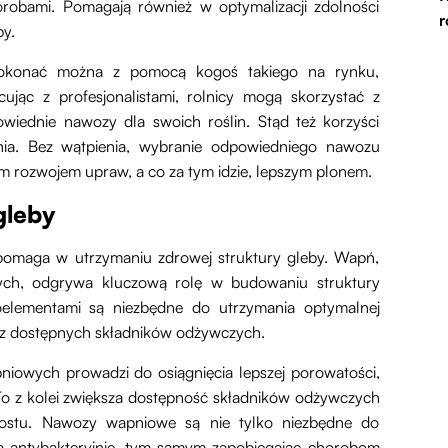
robami. Pomagają również w optymalizacji zdolności
r
by.
konać można z pomocą kogoś takiego na rynku,
cując z profesjonalistami, rolnicy mogą skorzystać z
wiednie nawozy dla swoich roślin. Stąd też korzyści
enia. Bez wątpienia, wybranie odpowiedniego nawozu
m rozwojem upraw, a co za tym idzie, lepszym plonem.
gleby
pomaga w utrzymaniu zdrowej struktury gleby. Wapń,
ch, odgrywa kluczową rolę w budowaniu struktury
oelementami są niezbędne do utrzymania optymalnej
ie z dostępnych składników odżywczych.
owych prowadzi do osiągnięcia lepszej porowatości,
 To z kolei zwiększa dostępność składników odżywczych
zrostu. Nawozy wapniowe są nie tylko niezbędne do
ała antybakteryjnie, tym samym zapobiegając chorobom