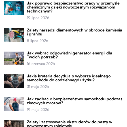
Jak poprawić bezpieczeństwo pracy w przemyśle
chemicznym dzięki nowoczesnym rozwiązaniom
technicznym?
19 lipca 2026
Zalety narzędzi diamentowych w obróbce kamienia
i granitu
5 lipca 2026
Jak wybrać odpowiedni generator energii dla
Twoich potrzeb?
16 czerwca 2026
Jakie kryteria decydują o wyborze idealnego
samochodu do codziennego użytku?
31 maja 2026
Jak zadbać o bezpieczeństwo samochodu podczas
zimowych mrozów?
19 maja 2026
Zalety i zastosowanie ekstruderów do paszy w
nowoczesnym rolnictwie