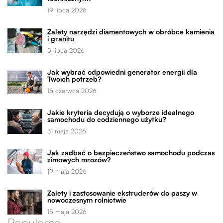
19 lipca 2026
Zalety narzędzi diamentowych w obróbce kamienia
i granitu
5 lipca 2026
Jak wybrać odpowiedni generator energii dla
Twoich potrzeb?
16 czerwca 2026
Jakie kryteria decydują o wyborze idealnego
samochodu do codziennego użytku?
31 maja 2026
Jak zadbać o bezpieczeństwo samochodu podczas
zimowych mrozów?
19 maja 2026
Zalety i zastosowanie ekstruderów do paszy w
nowoczesnym rolnictwie
15 maja 2026
Popularne