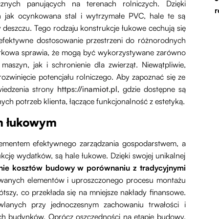
nych panujących na terenach rolniczych. Dzięki
r
ch jak ocynkowana stal i wytrzymałe PVC, hale te są
y deszczu. Tego rodzaju konstrukcje łukowe cechują się
 efektywne dostosowanie przestrzeni do różnorodnych
żytkowa sprawia, że mogą być wykorzystywane zarówno
szyn, jak i schronienie dla zwierząt. Niewątpliwie,
ozwinięcie potencjału rolniczego. Aby zapoznać się ze
wiedzenia strony
https://inamiot.pl
, gdzie dostępne są
h potrzeb klienta, łączące funkcjonalność z estetyką.
om łukowym
elementem efektywnego zarządzania gospodarstwem, a
cję wydatków, są hale łukowe. Dzięki swojej unikalnej
enie kosztów budowy w porównaniu z tradycyjnymi
owanych elementów i uproszczonego procesu montażu
krótszy, co przekłada się na mniejsze nakłady finansowe.
wlanych przy jednoczesnym zachowaniu trwałości i
tych budynków. Oprócz oszczędności na etapie budowy,