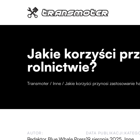
Jakie korzyści pr
rolnictwie?
Transmoter
/
Inne
/
Jakie korzyści przynosi zastosowanie h
AUTOR:
DATA PUBLIKACJI:
KATEGO
Redaktor Blue Whale Press
19 sierpnia 2025
Inne