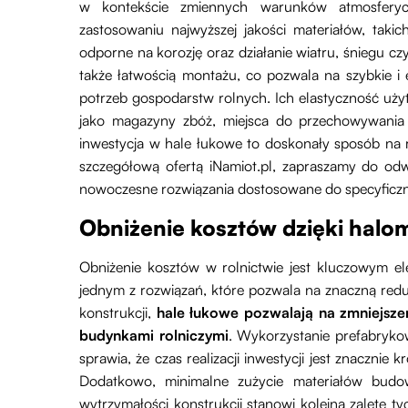
w kontekście zmiennych warunków atmosferycz
zastosowaniu najwyższej jakości materiałów, taki
odporne na korozję oraz działanie wiatru, śniegu cz
także łatwością montażu, co pozwala na szybkie i
potrzeb gospodarstw rolnych. Ich elastyczność u
jako magazyny zbóż, miejsca do przechowywania ma
inwestycja w hale łukowe to doskonały sposób na r
szczegółową ofertą iNamiot.pl, zapraszamy do od
nowoczesne rozwiązania dostosowane do specyficznyc
Obniżenie kosztów dzięki hal
Obniżenie kosztów w rolnictwie jest kluczowym 
jednym z rozwiązań, które pozwala na znaczną reduk
konstrukcji,
hale łukowe pozwalają na zmniejsz
budynkami rolniczymi
. Wykorzystanie prefabryk
sprawia, że czas realizacji inwestycji jest znacznie 
Dodatkowo, minimalne zużycie materiałów budo
wytrzymałości konstrukcji stanowi kolejną zaletę 