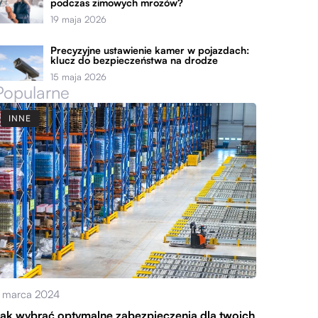
podczas zimowych mrozów?
19 maja 2026
Precyzyjne ustawienie kamer w pojazdach:
klucz do bezpieczeństwa na drodze
15 maja 2026
Popularne
INNE
 marca 2024
ak wybrać optymalne zabezpieczenia dla twoich