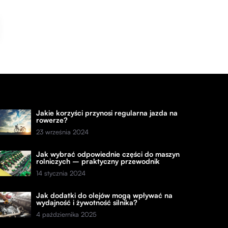
Jakie korzyści przynosi regularna jazda na
rowerze?
23 września 2024
Jak wybrać odpowiednie części do maszyn
rolniczych – praktyczny przewodnik
14 stycznia 2024
Jak dodatki do olejów mogą wpływać na
wydajność i żywotność silnika?
4 października 2025