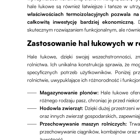
hale łukowe są również łatwiejsze i tańsze w utr
właściwościach termoizolacyjnych pozwala na
całkowitą inwestycję bardziej ekonomiczną
. 
skutecznym rozwiązaniem funkcjonalnym, ale równi
Zastosowanie hal łukowych w r
Hale łukowe, dzięki swojej wszechstronności, z
rolnictwa. Ich unikalna konstrukcja sprawia, że m
specyficznych potrzeb użytkowników. Poniżej pr
rolnictwie, uwypuklające ich różnorodność i funkcjo
Magazynowanie plonów:
Hale łukowe ofer
różnego rodzaju pasz, chroniąc je przed niek
Hodowla zwierząt:
Dzięki dużej przestrzeni w
oraz innych zwierząt gospodarskich, zapewniają
Przechowywanie maszyn rolniczych:
Trwał
przechowywanie ciągników, kombajnów oraz wsz
żywotność.