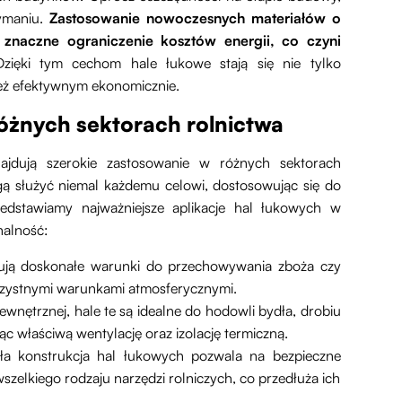
zymaniu.
Zastosowanie nowoczesnych materiałów o
 znaczne ograniczenie kosztów energii, co czyni
Dzięki tym cechom hale łukowe stają się nie tylko
eż efektywnym ekonomicznie.
óżnych sektorach rolnictwa
najdują szerokie zastosowanie w różnych sektorach
ogą służyć niemal każdemu celowi, dostosowując się do
zedstawiamy najważniejsze aplikacje hal łukowych w
nalność:
ują doskonałe warunki do przechowywania zboża czy
orzystnymi warunkami atmosferycznymi.
ewnętrznej, hale te są idealne do hodowli bydła, drobiu
c właściwą wentylację oraz izolację termiczną.
a konstrukcja hal łukowych pozwala na bezpieczne
elkiego rodzaju narzędzi rolniczych, co przedłuża ich