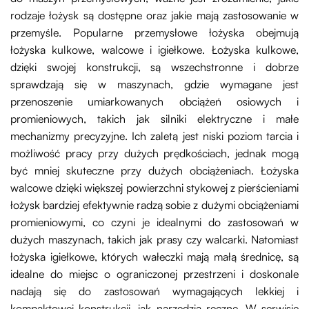
rodzaje łożysk są dostępne oraz jakie mają zastosowanie w
przemyśle. Popularne przemysłowe łożyska obejmują
łożyska kulkowe, walcowe i igiełkowe. Łożyska kulkowe,
dzięki swojej konstrukcji, są wszechstronne i dobrze
sprawdzają się w maszynach, gdzie wymagane jest
przenoszenie umiarkowanych obciążeń osiowych i
promieniowych, takich jak silniki elektryczne i małe
mechanizmy precyzyjne. Ich zaletą jest niski poziom tarcia i
możliwość pracy przy dużych prędkościach, jednak mogą
być mniej skuteczne przy dużych obciążeniach. Łożyska
walcowe dzięki większej powierzchni stykowej z pierścieniami
łożysk bardziej efektywnie radzą sobie z dużymi obciążeniami
promieniowymi, co czyni je idealnymi do zastosowań w
dużych maszynach, takich jak prasy czy walcarki. Natomiast
łożyska igiełkowe, których wałeczki mają małą średnicę, są
idealne do miejsc o ograniczonej przestrzeni i doskonale
nadają się do zastosowań wymagających lekkiej i
kompaktowej konstrukcji, jak narzędzia ręczne. W serwisie