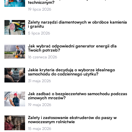
technicznym?
19 lipca 2026
Zalety narzędzi diamentowych w obróbce kamienia
i granitu
5 lipca 2026
Jak wybrać odpowiedni generator energii dla
Twoich potrzeb?
16 czerwca 2026
Jakie kryteria decydują o wyborze idealnego
samochodu do codziennego użytku?
31 maja 2026
Jak zadbać o bezpieczeństwo samochodu podczas
zimowych mrozów?
19 maja 2026
Zalety i zastosowanie ekstruderów do paszy w
nowoczesnym rolnictwie
15 maja 2026