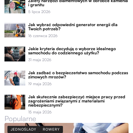
Zalety narzędzi diamentowych w obróbce kamienia
i granitu
5 lipca 2026
Jak wybrać odpowiedni generator energii dla
Twoich potrzeb?
16 czerwca 2026
Jakie kryteria decydują o wyborze idealnego
samochodu do codziennego użytku?
31 maja 2026
Jak zadbać o bezpieczeństwo samochodu podczas
zimowych mrozów?
19 maja 2026
Jak skutecznie zabezpieczyć miejsce pracy przed
zagrożeniami związanymi z materiałami
niebezpiecznymi?
15 maja 2026
Popularne
JEDNOŚLADY
ROWERY