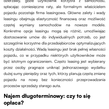
dzierżawy, gdzie użytkownik korzysta z samochodu,
spłacając comiesięczne raty, ale formalnym właścicielem
pojazdu pozostaje firma leasingowa. Główne zalety i wady
leasingu obejmują elastyczność finansową oraz możliwość
częstej wymiany samochodów na nowsze modele.
Konkretne opcje leasingu mogą się różnić, umożliwiając
dostosowanie umów do indywidualnych potrzeb, co jest
szczególnie korzystne dla przedsiębiorców optymalizujących
koszty działalności. Wadą leasingu jest brak pełnej własności
pojazdu, co w przypadku niektórych użytkowników może
być istotnym ograniczeniem. Często leasing jest wybierany
przez osoby pragnące uniknąć jednorazowego wydatku
dużej sumy pieniędzy oraz tych, którzy planują częstą zmianę
pojazdu na nowy bez konieczności przeprowadzania
procesów sprzedaży starego auta.
Najem długoterminowy: czy to się
opłaca?