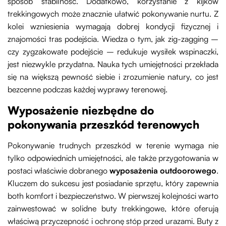
sposób stabilność. Dodatkowo, korzystanie z kijków
trekkingowych może znacznie ułatwić pokonywanie nurtu. Z
kolei wzniesienia wymagają dobrej kondycji fizycznej i
znajomości tras podejścia. Wiedza o tym, jak zig-zagging –
czy zygzakowate podejście – redukuje wysiłek wspinaczki,
jest niezwykle przydatna. Nauka tych umiejętności przekłada
się na większą pewność siebie i zrozumienie natury, co jest
bezcenne podczas każdej wyprawy terenowej.
Wyposażenie niezbędne do
pokonywania przeszkód terenowych
Pokonywanie trudnych przeszkód w terenie wymaga nie
tylko odpowiednich umiejętności, ale także przygotowania w
postaci właściwie dobranego
wyposażenia outdoorowego
.
Kluczem do sukcesu jest posiadanie sprzętu, który zapewnia
both komfort i bezpieczeństwo. W pierwszej kolejności warto
zainwestować w solidne buty trekkingowe, które oferują
właściwą przyczepność i ochronę stóp przed urazami. Buty z