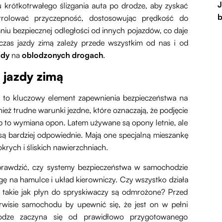
J
 krótkotrwałego ślizgania auta po drodze, aby zyskać
b
trolować przyczepność, dostosowując prędkość do
u bezpiecznej odległości od innych pojazdów, co daje
zas jazdy zimą zależy przede wszystkim od nas i od
zdy
na
oblodzonych drogach
.
jazdy zimą
 to kluczowy element zapewnienia bezpieczeństwa na
nież trudne warunki jezdne, które oznaczają, że podjęcie
p to wymiana opon. Latem używane są opony letnie, ale
ą bardziej odpowiednie. Mają one specjalną mieszankę
rych i śliskich nawierzchniach.
prawdzić, czy systemy bezpieczeństwa w samochodzie
ę na hamulce i układ kierowniczy. Czy wszystko działa
takie jak płyn do spryskiwaczy są odmrożone? Przed
isie samochodu by upewnić się, że jest on w pełni
odze zaczyna się od prawidłowo przygotowanego