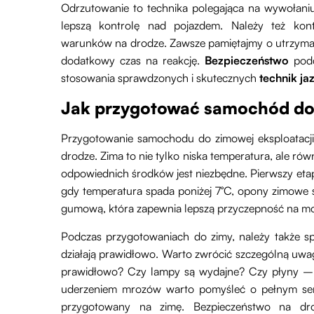
Odrzutowanie to technika polegająca na wywołaniu
lepszą kontrolę nad pojazdem. Należy też kon
warunków na drodze. Zawsze pamiętajmy o utrzymani
dodatkowy czas na reakcję.
Bezpieczeństwo
podc
stosowania sprawdzonych i skutecznych
technik ja
Jak przygotować samochód do 
Przygotowanie samochodu do zimowej eksploatacji
drodze. Zima to nie tylko niska temperatura, ale rów
odpowiednich środków jest niezbędne. Pierwszy eta
gdy temperatura spada poniżej 7°C, opony zimowe s
gumową, która zapewnia lepszą przyczepność na mok
Podczas przygotowaniach do zimy, należy także s
działają prawidłowo. Warto zwrócić szczególną uwag
prawidłowo? Czy lampy są wydajne? Czy płyny – 
uderzeniem mrozów warto pomyśleć o pełnym serw
przygotowany na zimę. Bezpieczeństwo na dr