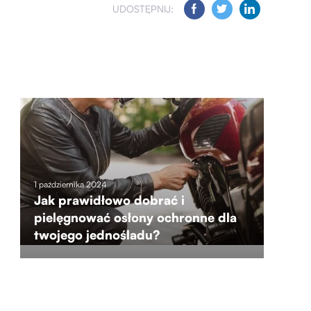
UDOSTĘPNIJ:
1 października 2024
Jak prawidłowo dobrać i
pielęgnować osłony ochronne dla
twojego jednośladu?