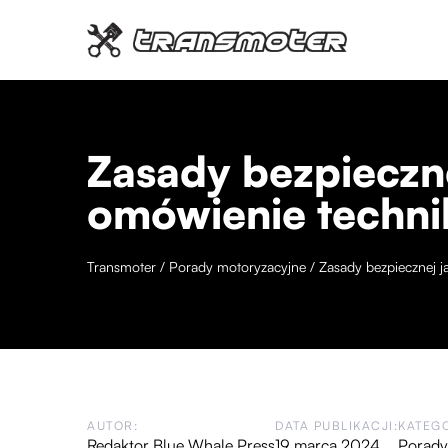
Zasady bezpieczn
omówienie techni
Transmoter
/
Porady motoryzacyjne
/
Zasady bezpiecznej 
AUTOR:
DATA PUBLIKACJI:
KATEGO
Redaktor Blue Whale Press
19 marca 2024
Porady