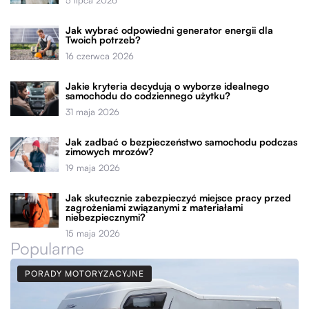
Jak wybrać odpowiedni generator energii dla
Twoich potrzeb?
16 czerwca 2026
Jakie kryteria decydują o wyborze idealnego
samochodu do codziennego użytku?
31 maja 2026
Jak zadbać o bezpieczeństwo samochodu podczas
zimowych mrozów?
19 maja 2026
Jak skutecznie zabezpieczyć miejsce pracy przed
zagrożeniami związanymi z materiałami
niebezpiecznymi?
15 maja 2026
Popularne
PORADY MOTORYZACYJNE