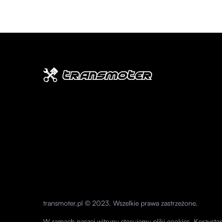
transmoter.pl © 2023. Wszelkie prawa zastrzeżone.
W ramach naszej witryny stosujemy pliki cookies. Korzyst