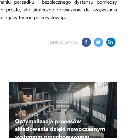
ymaniu porządku i bezpiecznego dystansu pomiędzy
to proste, ale skuteczne rozwiązanie do zwiększania
 zarządcy terenu przemysłowego.
UDOSTĘPNIJ:
24 marca 2024
Optymalizacja procesów
składowania dzięki nowoczesnym
systemom przechowywania