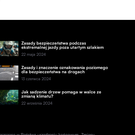
Zasady bezpieczeństwa podczas
ekstremalnej jazdy poza utartym szlakiem
22 maja 2024
Zasady i znaczenie oznakowania poziomego
dla bezpieczeństwa na drogach
13 czerwca 2024
Jak sadzenie drzew pomaga w walce ze
zmianą klimatu?
22 września 2024
amieszczane w Państwa urządzeniu końcowym. Zmiany