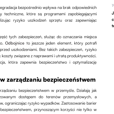
1
 degradacja bezpośrednio wpływa na brak odpowiednich
J
ry techniczne, które są programami zapobiegającymi
c
zując ryzyko uszkodzeń sprzętu oraz zapewniając
t
zęść tych zabezpieczeń, służąc do oznaczania miejsca
ko.
Odbojnice
to jeszcze jeden element, który potrafi
 przed uszkodzeniami. Bez takich zabezpieczeń, ryzyko
jak koszty związane z naprawami i utratą produktywności.
cja, która zapewnia bezpieczeństwo i optymalizację
h w zarządzaniu bezpieczeństwem
ządzaniu bezpieczeństwem w przemyśle. Działają jak
oryzowanym dostępem do terenów przemysłowych, a
w, ograniczając ryzyko wypadków. Zastosowanie barier
a bezpieczeństwem, przynoszącym korzyści nie tylko w