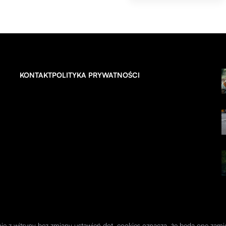
KONTAKT
POLITYKA PRYWATNOŚCI
anie z witryny bez zmiany ustawień dot. cookies oznacza, że będą one z