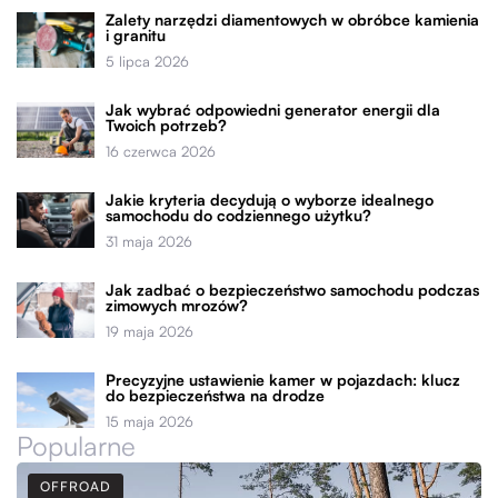
Zalety narzędzi diamentowych w obróbce kamienia
i granitu
5 lipca 2026
Jak wybrać odpowiedni generator energii dla
Twoich potrzeb?
16 czerwca 2026
Jakie kryteria decydują o wyborze idealnego
samochodu do codziennego użytku?
31 maja 2026
Jak zadbać o bezpieczeństwo samochodu podczas
zimowych mrozów?
19 maja 2026
Precyzyjne ustawienie kamer w pojazdach: klucz
do bezpieczeństwa na drodze
15 maja 2026
Popularne
OFFROAD