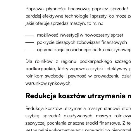
Poprawa płynności finansowej poprzez sprzeda
bardziej efektywne technologie i sprzęty, co może
jakie oferuje sprzedaż maszyn, to m.in.:
możliwość inwestycji w nowoczesny sprzęt
pokrycie bieżących zobowiązań finansowych
optymalizacja posiadanego parku maszynowe
Dla rolników z regionu podkarpackiego szczegó
podkarpackie
, który zapewnia szybki i efektywny 
rolnikom swobodę i pewność w prowadzeniu działal
warunków rynkowych.
Redukcja kosztów utrzymania 
Redukcja kosztów utrzymania maszyn stanowi istotn
szybką sprzedaż nieużywanych maszyn rolnicz
zazwyczaj pochłania znaczne środki finansowe. Z t
jest w pełni wykorzystywany, prowadzi do niepotr