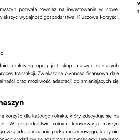
w
ż maszyn pozwala również na inwestowanie w nowe,
z
 zwiększyć wydajność gospodarstwa. Kluczowe korzyści,
go
lnie atrakcyjną opcją jest
skup maszyn rolniczych
proces transakcji. Zwiększona płynność finansowa daje
ności oraz możliwość adaptacji do zmieniających się
maszyn
ą korzyść dla każdego rolnika, który zdecyduje się na
ych. W gospodarstwie rolnym konserwacja maszyn
ego względu, posiadanie parku maszynowego, który nie
zebnych wydatków związanych z utrzymaniem i serwisem