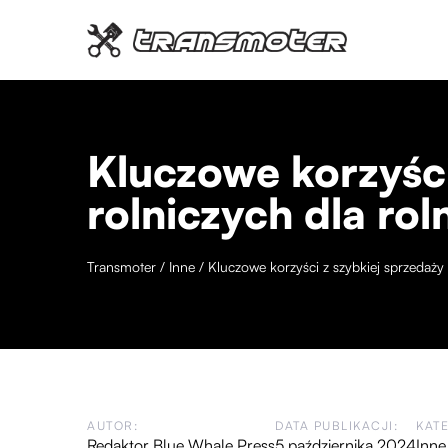
Kluczowe korzyści
rolniczych dla ro
Transmoter
/
Inne
/
Kluczowe korzyści z szybkiej sprzedaży
AUTOR:
DATA PUBLIKACJI:
KAT
Redaktor Blue Whale Press
5 października 2024
Inne