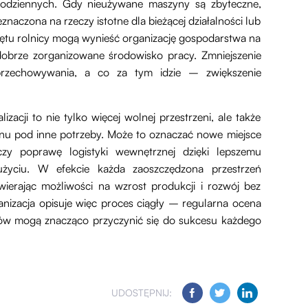
 codziennych. Gdy nieużywane maszyny są zbyteczne,
naczona na rzeczy istotne dla bieżącej działalności lub
zętu rolnicy mogą wynieść organizację gospodarstwa na
obrze zorganizowane środowisko pracy. Zmniejszenie
przechowywania, a co za tym idzie – zwiększenie
acji to nie tylko więcej wolnej przestrzeni, ale także
enu pod inne potrzeby. Może to oznaczać nowe miejsce
zy poprawę logistyki wewnętrznej dzięki lepszemu
 użyciu. W efekcie każda zaoszczędzona przestrzeń
wierając możliwości na wzrost produkcji i rozwój bez
nizacja opisuje więc proces ciągły – regularna ocena
bów mogą znacząco przyczynić się do sukcesu każdego
UDOSTĘPNIJ: